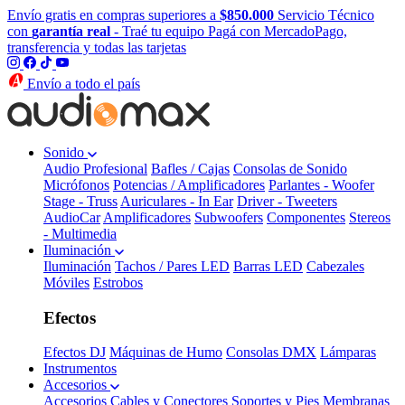
Envío gratis en compras superiores a
$850.000
Servicio Técnico
con
garantía real
- Traé tu equipo
Pagá con MercadoPago,
transferencia y todas las tarjetas
Envío a todo el país
Sonido
Audio Profesional
Bafles / Cajas
Consolas de Sonido
Micrófonos
Potencias / Amplificadores
Parlantes - Woofer
Stage - Truss
Auriculares - In Ear
Driver - Tweeters
AudioCar
Amplificadores
Subwoofers
Componentes
Stereos
- Multimedia
Iluminación
Iluminación
Tachos / Pares LED
Barras LED
Cabezales
Móviles
Estrobos
Efectos
Efectos DJ
Máquinas de Humo
Consolas DMX
Lámparas
Instrumentos
Accesorios
Accesorios
Cables y Conectores
Soportes y Pies
Membranas