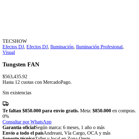
TECSHOW
Efectos DJ
,
Efectos DJ
,
Iluminación
,
Iluminación Profesional
,
Visual
Tungsten FAN
$
563,435.92
Hasta 12 cuotas con MercadoPago.
Sin existencias
Te faltan
$850.000
para envío gratis.
Meta:
$850.000
en compras.
0%
Consultar por WhatsApp
Garantía oficial
Según marca: 6 meses, 1 año o más
Envío a todo el país
Andreani, Vía Cargo, OCA y más
Soporte técnico
Taller y local en Zona Oeste