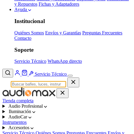
y Repuestos
Fichas y Adaptadores
Ayuda
Institucional
Quiénes Somos
Envíos y Garantías
Preguntas Frecuentes
Contacto
Soporte
Servicio Técnico
WhatsApp directo
Servicio Técnico
Tienda completa
Audio Profesional
Iluminación
AudioCar
Instrumentos
Accesorios
Servicio Técnico
Quiénes Somos
Preguntas Frecuentes
Envíos y