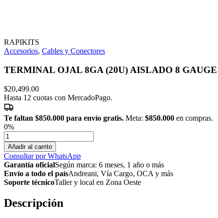
RAPIKITS
Accesorios
,
Cables y Conectores
TERMINAL OJAL 8GA (20U) AISLADO 8 GAUGE
$
20,499.00
Hasta 12 cuotas con MercadoPago.
Te faltan
$850.000
para envío gratis.
Meta:
$850.000
en compras.
0%
TERMINAL
OJAL
Añadir al carrito
8GA
Consultar por WhatsApp
(20U)
Garantía oficial
Según marca: 6 meses, 1 año o más
AISLADO
Envío a todo el país
Andreani, Vía Cargo, OCA y más
8
Soporte técnico
Taller y local en Zona Oeste
GAUGE
ROJO
Descripción
X
20