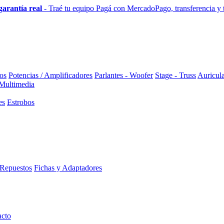
garantía real
- Traé tu equipo
Pagá con MercadoPago, transferencia y to
os
Potencias / Amplificadores
Parlantes - Woofer
Stage - Truss
Auricula
 Multimedia
es
Estrobos
Repuestos
Fichas y Adaptadores
acto