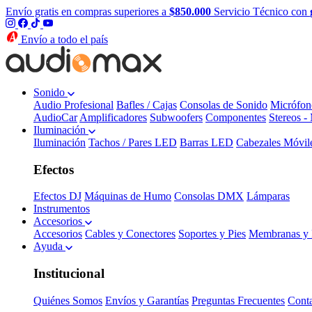
Envío gratis en compras superiores a
$850.000
Servicio Técnico con
Envío a todo el país
Sonido
Audio Profesional
Bafles / Cajas
Consolas de Sonido
Micrófon
AudioCar
Amplificadores
Subwoofers
Componentes
Stereos -
Iluminación
Iluminación
Tachos / Pares LED
Barras LED
Cabezales Móvil
Efectos
Efectos DJ
Máquinas de Humo
Consolas DMX
Lámparas
Instrumentos
Accesorios
Accesorios
Cables y Conectores
Soportes y Pies
Membranas y 
Ayuda
Institucional
Quiénes Somos
Envíos y Garantías
Preguntas Frecuentes
Cont