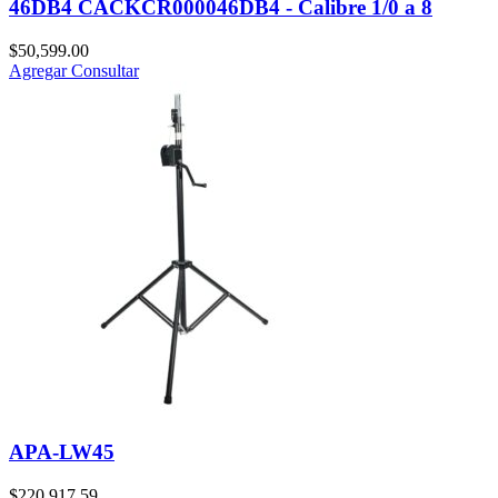
46DB4 CACKCR000046DB4 - Calibre 1/0 a 8
$
50,599.00
Agregar
Consultar
APA-LW45
$
220,917.59