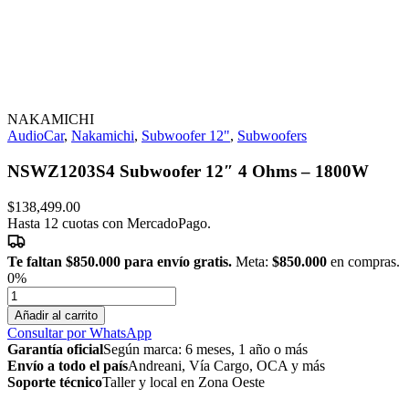
NAKAMICHI
AudioCar
,
Nakamichi
,
Subwoofer 12"
,
Subwoofers
NSWZ1203S4 Subwoofer 12″ 4 Ohms – 1800W
$
138,499.00
Hasta 12 cuotas con MercadoPago.
Te faltan
$850.000
para envío gratis.
Meta:
$850.000
en compras.
0%
NSWZ1203S4
Subwoofer
Añadir al carrito
12"
Consultar por WhatsApp
4
Garantía oficial
Según marca: 6 meses, 1 año o más
Ohms
Envío a todo el país
Andreani, Vía Cargo, OCA y más
-
Soporte técnico
Taller y local en Zona Oeste
1800W
cantidad