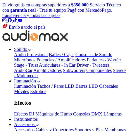
Envío gratis en compras superiores a
$850.000
Servicio Técnico
con
garantía real
- Traé tu equipo
Pagá con MercadoPago,
transferencia y todas las tarjetas
Envío a todo el país
Sonido
Audio Profesional
Bafles / Cajas
Consolas de Sonido
Micrófonos
Potencias / Amplificadores
Parlantes - Woofer
Stage - Truss
Auriculares - In Ear
Driver - Tweeters
AudioCar
Amplificadores
Subwoofers
Componentes
Stereos
- Multimedia
Iluminación
Iluminación
Tachos / Pares LED
Barras LED
Cabezales
Móviles
Estrobos
Efectos
Efectos DJ
Máquinas de Humo
Consolas DMX
Lámparas
Instrumentos
Accesorios
Accesorios
Cables y Conectores
Soportes y Pies
Membranas