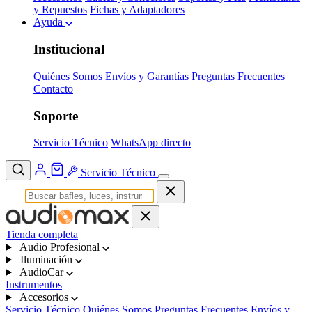
y Repuestos
Fichas y Adaptadores
Ayuda
Institucional
Quiénes Somos
Envíos y Garantías
Preguntas Frecuentes
Contacto
Soporte
Servicio Técnico
WhatsApp directo
Servicio Técnico
Tienda completa
Audio Profesional
Iluminación
AudioCar
Instrumentos
Accesorios
Servicio Técnico
Quiénes Somos
Preguntas Frecuentes
Envíos y