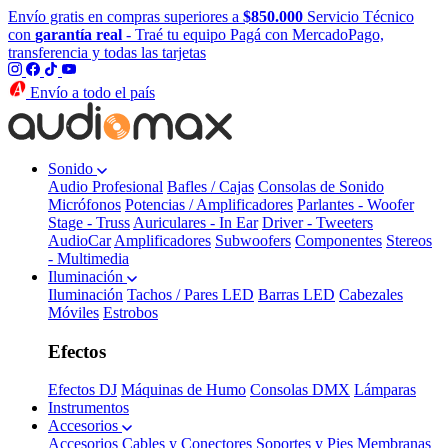
Envío gratis en compras superiores a
$850.000
Servicio Técnico
con
garantía real
- Traé tu equipo
Pagá con MercadoPago,
transferencia y todas las tarjetas
Envío a todo el país
Sonido
Audio Profesional
Bafles / Cajas
Consolas de Sonido
Micrófonos
Potencias / Amplificadores
Parlantes - Woofer
Stage - Truss
Auriculares - In Ear
Driver - Tweeters
AudioCar
Amplificadores
Subwoofers
Componentes
Stereos
- Multimedia
Iluminación
Iluminación
Tachos / Pares LED
Barras LED
Cabezales
Móviles
Estrobos
Efectos
Efectos DJ
Máquinas de Humo
Consolas DMX
Lámparas
Instrumentos
Accesorios
Accesorios
Cables y Conectores
Soportes y Pies
Membranas