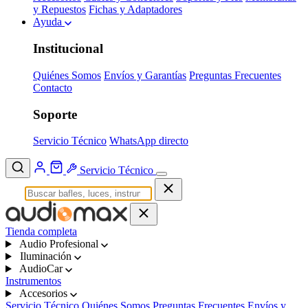
y Repuestos
Fichas y Adaptadores
Ayuda
Institucional
Quiénes Somos
Envíos y Garantías
Preguntas Frecuentes
Contacto
Soporte
Servicio Técnico
WhatsApp directo
Servicio Técnico
Tienda completa
Audio Profesional
Iluminación
AudioCar
Instrumentos
Accesorios
Servicio Técnico
Quiénes Somos
Preguntas Frecuentes
Envíos y