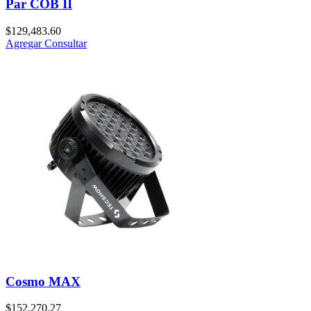
Par COB II
$
129,483.60
Agregar
Consultar
Cosmo MAX
$
152,270.27