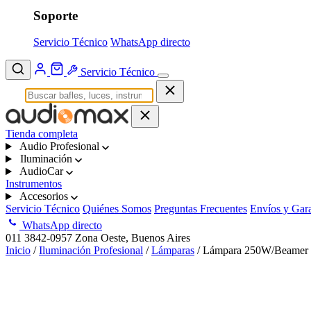
Soporte
Servicio Técnico
WhatsApp directo
Servicio Técnico
Tienda completa
Audio Profesional
Iluminación
AudioCar
Instrumentos
Accesorios
Servicio Técnico
Quiénes Somos
Preguntas Frecuentes
Envíos y Gara
WhatsApp directo
011 3842-0957
Zona Oeste, Buenos Aires
Inicio
/
Iluminación Profesional
/
Lámparas
/ Lámpara 250W/Beamer 