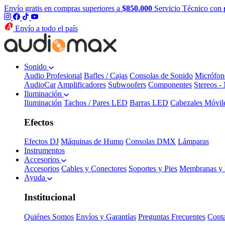
Envío gratis en compras superiores a
$850.000
Servicio Técnico con
Envío a todo el país
Sonido
Audio Profesional
Bafles / Cajas
Consolas de Sonido
Micrófon
AudioCar
Amplificadores
Subwoofers
Componentes
Stereos -
Iluminación
Iluminación
Tachos / Pares LED
Barras LED
Cabezales Móvil
Efectos
Efectos DJ
Máquinas de Humo
Consolas DMX
Lámparas
Instrumentos
Accesorios
Accesorios
Cables y Conectores
Soportes y Pies
Membranas y 
Ayuda
Institucional
Quiénes Somos
Envíos y Garantías
Preguntas Frecuentes
Cont