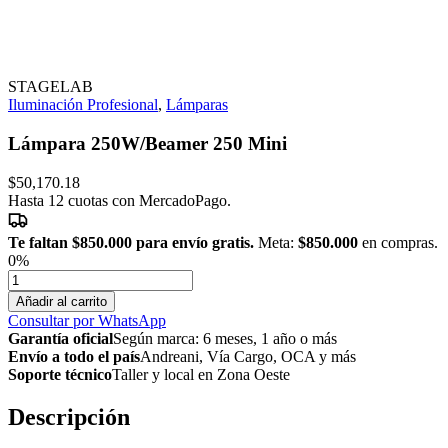
STAGELAB
Iluminación Profesional
,
Lámparas
Lámpara 250W/Beamer 250 Mini
$
50,170.18
Hasta 12 cuotas con MercadoPago.
Te faltan
$850.000
para envío gratis.
Meta:
$850.000
en compras.
0%
Lámpara
250W/Beamer
Añadir al carrito
250
Consultar por WhatsApp
Mini
Garantía oficial
Según marca: 6 meses, 1 año o más
cantidad
Envío a todo el país
Andreani, Vía Cargo, OCA y más
Soporte técnico
Taller y local en Zona Oeste
Descripción