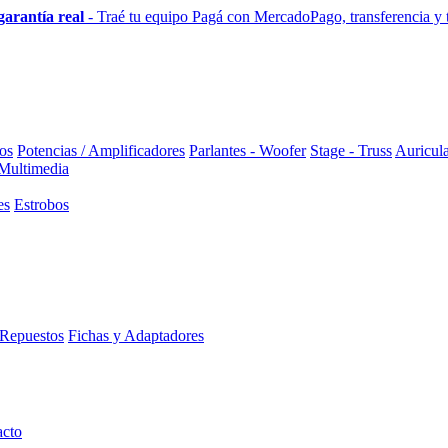
garantía real
- Traé tu equipo
Pagá con MercadoPago, transferencia y to
os
Potencias / Amplificadores
Parlantes - Woofer
Stage - Truss
Auricula
 Multimedia
es
Estrobos
Repuestos
Fichas y Adaptadores
acto