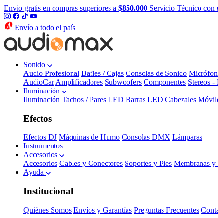
Envío gratis en compras superiores a
$850.000
Servicio Técnico con
Envío a todo el país
Sonido
Audio Profesional
Bafles / Cajas
Consolas de Sonido
Micrófon
AudioCar
Amplificadores
Subwoofers
Componentes
Stereos -
Iluminación
Iluminación
Tachos / Pares LED
Barras LED
Cabezales Móvil
Efectos
Efectos DJ
Máquinas de Humo
Consolas DMX
Lámparas
Instrumentos
Accesorios
Accesorios
Cables y Conectores
Soportes y Pies
Membranas y 
Ayuda
Institucional
Quiénes Somos
Envíos y Garantías
Preguntas Frecuentes
Cont