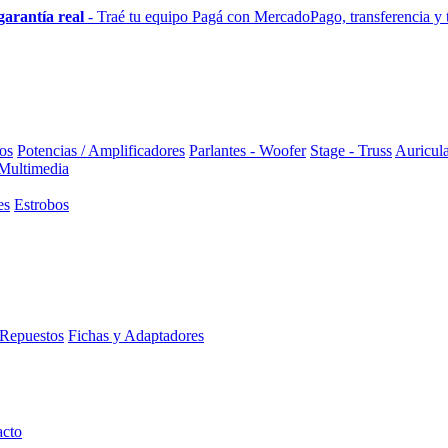
garantía real
- Traé tu equipo
Pagá con MercadoPago, transferencia y to
os
Potencias / Amplificadores
Parlantes - Woofer
Stage - Truss
Auricula
 Multimedia
es
Estrobos
Repuestos
Fichas y Adaptadores
acto