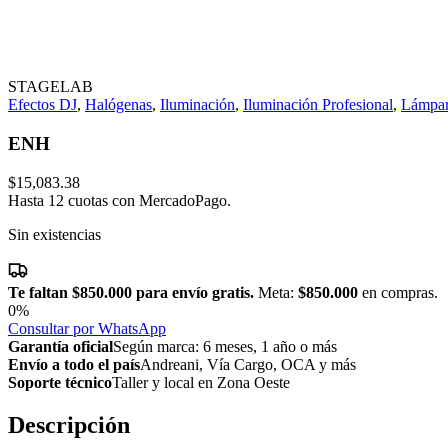
STAGELAB
Efectos DJ
,
Halógenas
,
Iluminación
,
Iluminación Profesional
,
Lámpar
ENH
$
15,083.38
Hasta 12 cuotas con MercadoPago.
Sin existencias
Te faltan
$850.000
para envío gratis.
Meta:
$850.000
en compras.
0%
Consultar por WhatsApp
Garantía oficial
Según marca: 6 meses, 1 año o más
Envío a todo el país
Andreani, Vía Cargo, OCA y más
Soporte técnico
Taller y local en Zona Oeste
Descripción