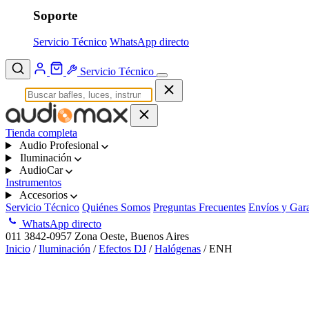
Soporte
Servicio Técnico
WhatsApp directo
Servicio Técnico
Tienda completa
Audio Profesional
Iluminación
AudioCar
Instrumentos
Accesorios
Servicio Técnico
Quiénes Somos
Preguntas Frecuentes
Envíos y Gara
WhatsApp directo
011 3842-0957
Zona Oeste, Buenos Aires
Inicio
/
Iluminación
/
Efectos DJ
/
Halógenas
/ ENH