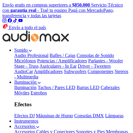
Envío gratis en compras superiores a
$850.000
Servicio Técnico
con
garantía real
- Traé tu equipo
Pagá con MercadoPago,
transferencia y todas las tarjetas
Envío a todo el país
Sonido
Audio Profesional
Bafles / Cajas
Consolas de Sonido
Micrófonos
Potencias / Amplificadores
Parlantes - Woofer
Stage - Truss
Auriculares - In Ear
Driver - Tweeters
AudioCar
Amplificadores
Subwoofers
Componentes
Stereos
- Multimedia
Iluminación
Iluminación
Tachos / Pares LED
Barras LED
Cabezales
Móviles
Estrobos
Efectos
Efectos DJ
Máquinas de Humo
Consolas DMX
Lámparas
Instrumentos
Accesorios
Accesorios
Cables y Conectores
Soportes y Pies
Membranas