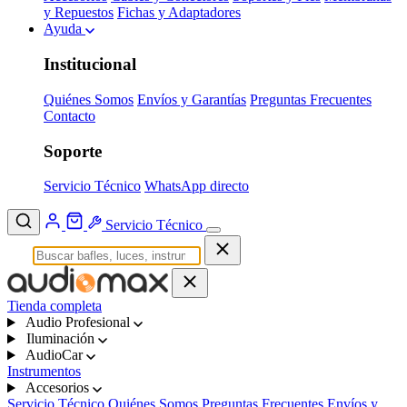
y Repuestos
Fichas y Adaptadores
Ayuda
Institucional
Quiénes Somos
Envíos y Garantías
Preguntas Frecuentes
Contacto
Soporte
Servicio Técnico
WhatsApp directo
Servicio Técnico
Tienda completa
Audio Profesional
Iluminación
AudioCar
Instrumentos
Accesorios
Servicio Técnico
Quiénes Somos
Preguntas Frecuentes
Envíos y