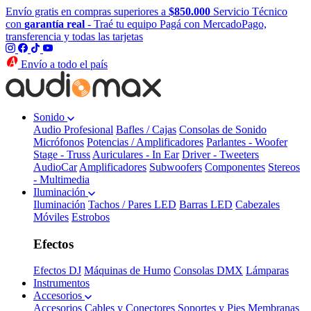
Envío gratis en compras superiores a
$850.000
Servicio Técnico
con
garantía real
- Traé tu equipo
Pagá con MercadoPago,
transferencia y todas las tarjetas
Envío a todo el país
Sonido
Audio Profesional
Bafles / Cajas
Consolas de Sonido
Micrófonos
Potencias / Amplificadores
Parlantes - Woofer
Stage - Truss
Auriculares - In Ear
Driver - Tweeters
AudioCar
Amplificadores
Subwoofers
Componentes
Stereos
- Multimedia
Iluminación
Iluminación
Tachos / Pares LED
Barras LED
Cabezales
Móviles
Estrobos
Efectos
Efectos DJ
Máquinas de Humo
Consolas DMX
Lámparas
Instrumentos
Accesorios
Accesorios
Cables y Conectores
Soportes y Pies
Membranas