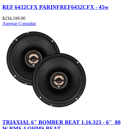
REF 6432CFX PARINFREF6432CFX - 45w
$
234,199.00
Agregar
Consultar
TRIAXIAL 6" BOMBER BEAT 1.16.323 - 6" 80
W RMS 4 OHMS BEAT