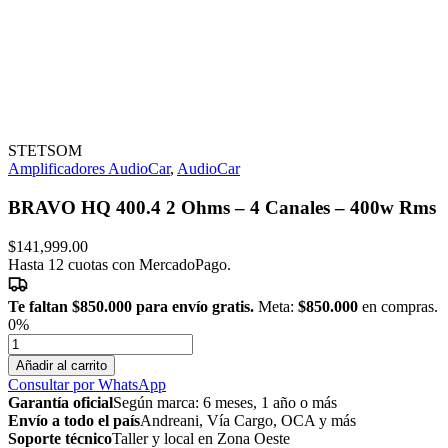
STETSOM
Amplificadores AudioCar
,
AudioCar
BRAVO HQ 400.4 2 Ohms – 4 Canales – 400w Rms
$
141,999.00
Hasta 12 cuotas con MercadoPago.
Te faltan
$850.000
para envío gratis.
Meta:
$850.000
en compras.
0%
BRAVO
HQ
Añadir al carrito
400.4
Consultar por WhatsApp
2
Garantía oficial
Según marca: 6 meses, 1 año o más
Ohms
Envío a todo el país
Andreani, Vía Cargo, OCA y más
-
Soporte técnico
Taller y local en Zona Oeste