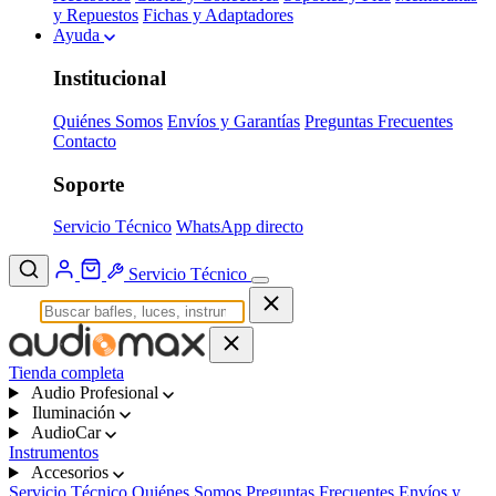
y Repuestos
Fichas y Adaptadores
Ayuda
Institucional
Quiénes Somos
Envíos y Garantías
Preguntas Frecuentes
Contacto
Soporte
Servicio Técnico
WhatsApp directo
Servicio Técnico
Tienda completa
Audio Profesional
Iluminación
AudioCar
Instrumentos
Accesorios
Servicio Técnico
Quiénes Somos
Preguntas Frecuentes
Envíos y