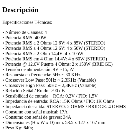
4
Canales
Descripción
-
400w
Rms
Especificaciones Técnicas:
cantidad
• Número de Canales: 4
• Potencia RMS: 400W
• Potencia RMS a 2 Ohms 12.6V: 4 x 85W (STEREO)
• Potencia RMS a 4 Ohms 12.6V: 4 x 50W (STEREO)
• Potencia RMS a 2 Ohm 14,4V: 4 x 105W
• Potência RMS em 4 Ohm 14,4V: 4 x 60W (STEREO)
• Potencia @ 12.6V Puente 4 Ohms: 2 x 150W (BRIDGE)
• Tensión de alimentación: 9V ~15,5V
• Respuesta en frecuencia: 5Hz ~ 30 KHz
• Crossover Low Pass: 50Hz ~ 2,3KHz (Variable)
• Crossover High Pass: 50Hz ~ 2,3KHz (Variable)
• Relación Señal / Ruido: >90 dB
• Sensibilidad de entrada RCA: 0,2V / FIO: 1,5V
• Impedancia de entrada: RCA: 15K Ohms / FIO: 1K Ohms
• Impedancia de salida: STEREO: 2 OHMS / BRIDGE: 4 OHMS
• Consumo con señal musical: 17A
• Consumo con señal de graves: 34A
• Dimensiones (H x W x D) mm: 58.5 x 127 x 167 mm
• Peso Kg: 640g