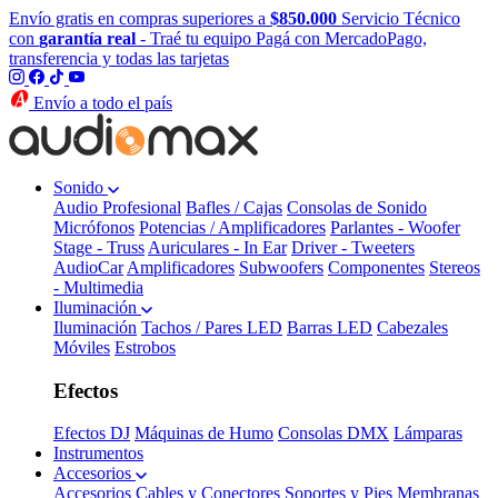
Envío gratis en compras superiores a
$850.000
Servicio Técnico
con
garantía real
- Traé tu equipo
Pagá con MercadoPago,
transferencia y todas las tarjetas
Envío a todo el país
Sonido
Audio Profesional
Bafles / Cajas
Consolas de Sonido
Micrófonos
Potencias / Amplificadores
Parlantes - Woofer
Stage - Truss
Auriculares - In Ear
Driver - Tweeters
AudioCar
Amplificadores
Subwoofers
Componentes
Stereos
- Multimedia
Iluminación
Iluminación
Tachos / Pares LED
Barras LED
Cabezales
Móviles
Estrobos
Efectos
Efectos DJ
Máquinas de Humo
Consolas DMX
Lámparas
Instrumentos
Accesorios
Accesorios
Cables y Conectores
Soportes y Pies
Membranas