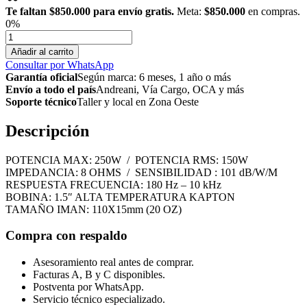
Te faltan
$850.000
para envío gratis.
Meta:
$850.000
en compras.
0%
BM-
625
Añadir al carrito
MEDIO
Consultar por WhatsApp
6"
Garantía oficial
Según marca: 6 meses, 1 año o más
CAMPANA
Envío a todo el país
Andreani, Vía Cargo, OCA y más
DE
Soporte técnico
Taller y local en Zona Oeste
CHAPA
250W
Descripción
20OZ
cantidad
POTENCIA MAX: 250W / POTENCIA RMS: 150W
IMPEDANCIA: 8 OHMS / SENSIBILIDAD : 101 dB/W/M
RESPUESTA FRECUENCIA: 180 Hz – 10 kHz
BOBINA: 1.5″ ALTA TEMPERATURA KAPTON
TAMAÑO IMAN: 110X15mm (20 OZ)
Compra con respaldo
Asesoramiento real antes de comprar.
Facturas A, B y C disponibles.
Postventa por WhatsApp.
Servicio técnico especializado.