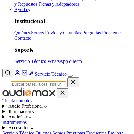
y Repuestos
Fichas y Adaptadores
Ayuda
Institucional
Quiénes Somos
Envíos y Garantías
Preguntas Frecuentes
Contacto
Soporte
Servicio Técnico
WhatsApp directo
Servicio Técnico
Tienda completa
Audio Profesional
Iluminación
AudioCar
Instrumentos
Accesorios
Servicio Técnico
Quiénes Somos
Preguntas Frecuentes
Envíos y