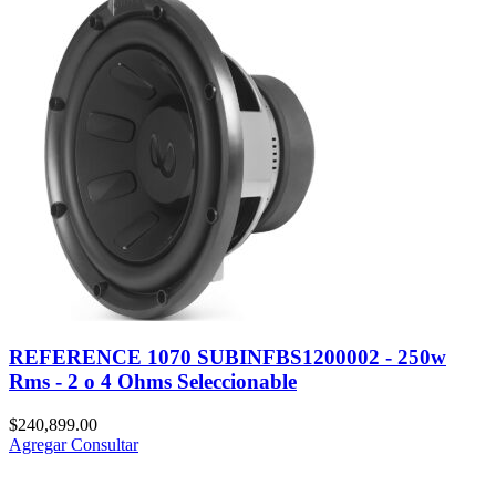
REFERENCE 1070 SUBINFBS1200002 - 250w
Rms - 2 o 4 Ohms Seleccionable
$
240,899.00
Agregar
Consultar