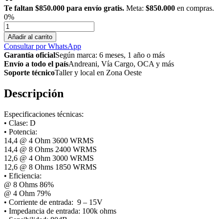
Te faltan
$850.000
para envío gratis.
Meta:
$850.000
en compras.
0%
BEAT
3004
Añadir al carrito
AMPLIFICADOR
Consultar por WhatsApp
DIGITAL
Garantía oficial
Según marca: 6 meses, 1 año o más
FULL
Envío a todo el país
Andreani, Vía Cargo, OCA y más
RANGE
Soporte técnico
Taller y local en Zona Oeste
UN
CANAL
Descripción
cantidad
Especificaciones técnicas:
• Clase: D
• Potencia:
14,4 @ 4 Ohm 3600 WRMS
14,4 @ 8 Ohms 2400 WRMS
12,6 @ 4 Ohm 3000 WRMS
12,6 @ 8 Ohms 1850 WRMS
• Eficiencia:
@ 8 Ohms 86%
@ 4 Ohm 79%
• Corriente de entrada: 9 – 15V
• Impedancia de entrada: 100k ohms