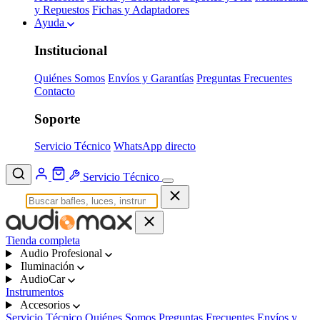
y Repuestos
Fichas y Adaptadores
Ayuda
Institucional
Quiénes Somos
Envíos y Garantías
Preguntas Frecuentes
Contacto
Soporte
Servicio Técnico
WhatsApp directo
Servicio Técnico
Tienda completa
Audio Profesional
Iluminación
AudioCar
Instrumentos
Accesorios
Servicio Técnico
Quiénes Somos
Preguntas Frecuentes
Envíos y