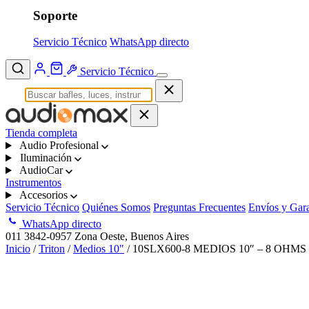
Soporte
Servicio Técnico
WhatsApp directo
Servicio Técnico
Tienda completa
Audio Profesional
Iluminación
AudioCar
Instrumentos
Accesorios
Servicio Técnico
Quiénes Somos
Preguntas Frecuentes
Envíos y Gara
WhatsApp directo
011 3842-0957
Zona Oeste, Buenos Aires
Inicio
/
Triton
/
Medios 10"
/ 10SLX600-8 MEDIOS 10″ – 8 OHMS 