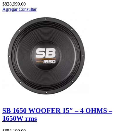
$
828,999.00
Agregar
Consultar
SB 1650 WOOFER 15″ – 4 OHMS –
1650W rms
$
653,199.00