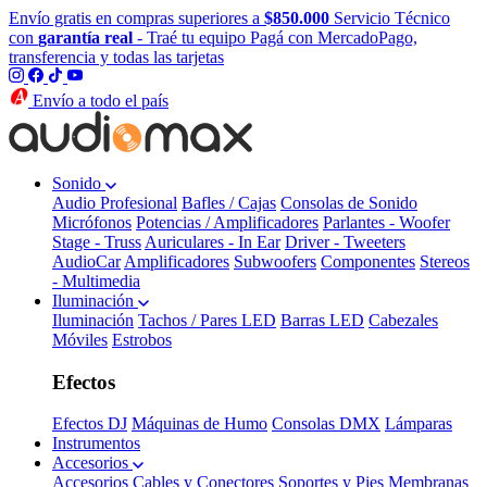
Envío gratis en compras superiores a
$850.000
Servicio Técnico
con
garantía real
- Traé tu equipo
Pagá con MercadoPago,
transferencia y todas las tarjetas
Envío a todo el país
Sonido
Audio Profesional
Bafles / Cajas
Consolas de Sonido
Micrófonos
Potencias / Amplificadores
Parlantes - Woofer
Stage - Truss
Auriculares - In Ear
Driver - Tweeters
AudioCar
Amplificadores
Subwoofers
Componentes
Stereos
- Multimedia
Iluminación
Iluminación
Tachos / Pares LED
Barras LED
Cabezales
Móviles
Estrobos
Efectos
Efectos DJ
Máquinas de Humo
Consolas DMX
Lámparas
Instrumentos
Accesorios
Accesorios
Cables y Conectores
Soportes y Pies
Membranas