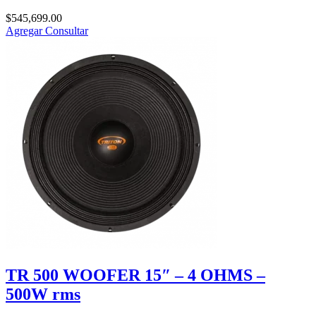
$
545,699.00
Agregar
Consultar
TR 500 WOOFER 15″ – 4 OHMS –
500W rms