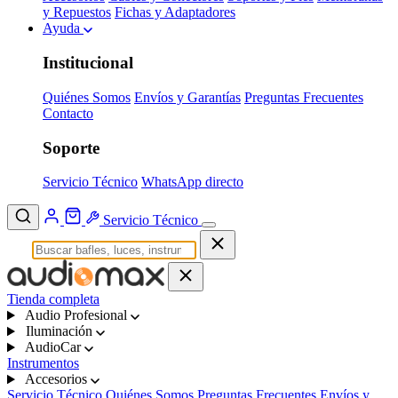
y Repuestos
Fichas y Adaptadores
Ayuda
Institucional
Quiénes Somos
Envíos y Garantías
Preguntas Frecuentes
Contacto
Soporte
Servicio Técnico
WhatsApp directo
Servicio Técnico
Tienda completa
Audio Profesional
Iluminación
AudioCar
Instrumentos
Accesorios
Servicio Técnico
Quiénes Somos
Preguntas Frecuentes
Envíos y