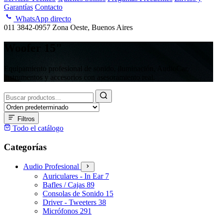
Garantías
Contacto
WhatsApp directo
011 3842-0957
Zona Oeste, Buenos Aires
Woofer 15"
Equipamiento profesional de sonido, iluminación, AudioCar,
instrumentos y accesorios con asesoramiento real.
Buscar
productos
Filtros
Todo el catálogo
Categorías
Audio Profesional
Auriculares - In Ear
7
Bafles / Cajas
89
Consolas de Sonido
15
Driver - Tweeters
38
Micrófonos
291