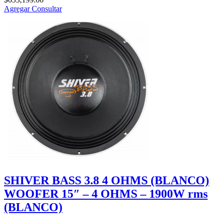
Agregar
Consultar
SHIVER BASS 3.8 4 OHMS (BLANCO)
WOOFER 15″ – 4 OHMS – 1900W rms
(BLANCO)