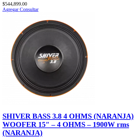
$
544,899.00
Agregar
Consultar
SHIVER BASS 3.8 4 OHMS (NARANJA)
WOOFER 15″ – 4 OHMS – 1900W rms
(NARANJA)