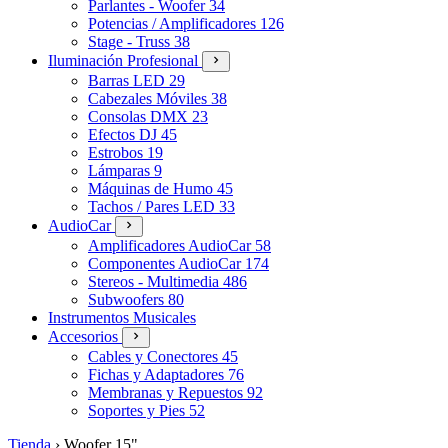
Parlantes - Woofer
34
Potencias / Amplificadores
126
Stage - Truss
38
Iluminación Profesional
Barras LED
29
Cabezales Móviles
38
Consolas DMX
23
Efectos DJ
45
Estrobos
19
Lámparas
9
Máquinas de Humo
45
Tachos / Pares LED
33
AudioCar
Amplificadores AudioCar
58
Componentes AudioCar
174
Stereos - Multimedia
486
Subwoofers
80
Instrumentos Musicales
Accesorios
Cables y Conectores
45
Fichas y Adaptadores
76
Membranas y Repuestos
92
Soportes y Pies
52
Tienda
›
Woofer 15"