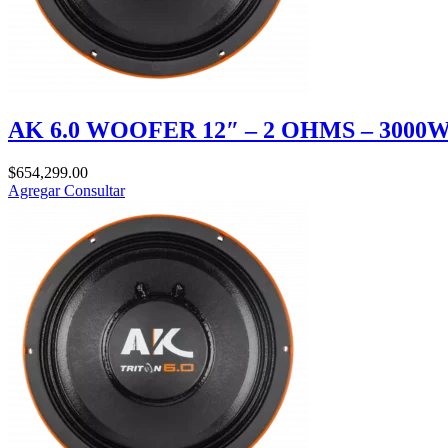
AK 6.0 WOOFER 12″ – 2 OHMS – 3000W
$
654,299.00
Agregar
Consultar