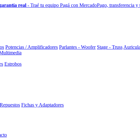
garantía real
- Traé tu equipo
Pagá con MercadoPago, transferencia y to
os
Potencias / Amplificadores
Parlantes - Woofer
Stage - Truss
Auricula
 Multimedia
es
Estrobos
Repuestos
Fichas y Adaptadores
acto