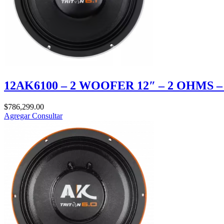
12AK6100 – 2 WOOFER 12″ – 2 OHMS –
$
786,299.00
Agregar
Consultar