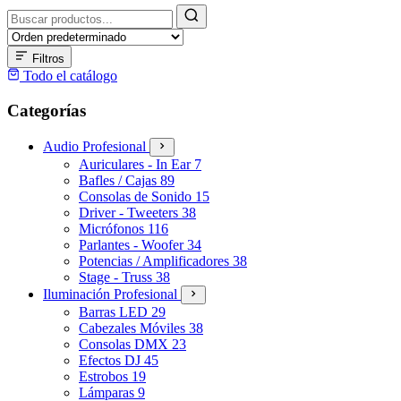
Buscar
productos
Filtros
Todo el catálogo
Categorías
Audio Profesional
Auriculares - In Ear
7
Bafles / Cajas
89
Consolas de Sonido
15
Driver - Tweeters
38
Micrófonos
116
Parlantes - Woofer
34
Potencias / Amplificadores
38
Stage - Truss
38
Iluminación Profesional
Barras LED
29
Cabezales Móviles
38
Consolas DMX
23
Efectos DJ
45
Estrobos
19
Lámparas
9