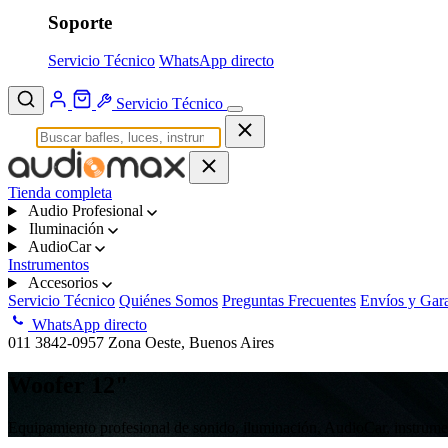
Soporte
Servicio Técnico
WhatsApp directo
Servicio Técnico
Tienda completa
Audio Profesional
Iluminación
AudioCar
Instrumentos
Accesorios
Servicio Técnico
Quiénes Somos
Preguntas Frecuentes
Envíos y Gara
WhatsApp directo
011 3842-0957
Zona Oeste, Buenos Aires
Woofer 12"
Equipamiento profesional de sonido, iluminación, AudioCar, instrumen