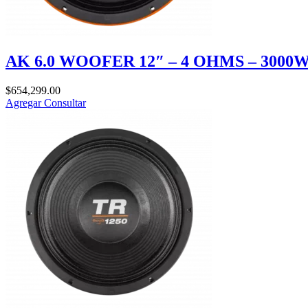
AK 6.0 WOOFER 12″ – 4 OHMS – 3000W
$
654,299.00
Agregar
Consultar