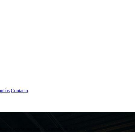
ntías
Contacto
tos y accesorios con asesoramiento real.