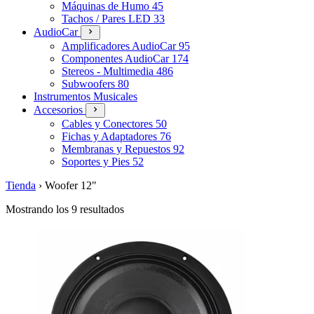
Máquinas de Humo
45
Tachos / Pares LED
33
AudioCar
Amplificadores AudioCar
95
Componentes AudioCar
174
Stereos - Multimedia
486
Subwoofers
80
Instrumentos Musicales
Accesorios
Cables y Conectores
50
Fichas y Adaptadores
76
Membranas y Repuestos
92
Soportes y Pies
52
Tienda
›
Woofer 12"
Mostrando los 9 resultados