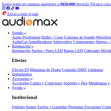
Envío gratis en compras superiores a
$850.000
Servicio Técnico con
Envío a todo el país
Sonido
Audio Profesional
Bafles / Cajas
Consolas de Sonido
Micrófon
AudioCar
Amplificadores
Subwoofers
Componentes
Stereos -
Iluminación
Iluminación
Tachos / Pares LED
Barras LED
Cabezales Móvil
Efectos
Efectos DJ
Máquinas de Humo
Consolas DMX
Lámparas
Instrumentos
Accesorios
Accesorios
Cables y Conectores
Soportes y Pies
Membranas y 
Ayuda
Institucional
Quiénes Somos
Envíos y Garantías
Preguntas Frecuentes
Cont