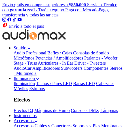
Envío gratis en compras superiores a
$850.000
Servicio Técnico
con
garantía real
- Traé tu equipo
Pagá con MercadoPago,
transferencia y todas las tarjetas
Envío a todo el país
Sonido
Audio Profesional
Bafles / Cajas
Consolas de Sonido
Micrófonos
Potencias / Amplificadores
Parlantes - Woofer
Stage - Truss
Auriculares - In Ear
Driver - Tweeters
AudioCar
Amplificadores
Subwoofers
Componentes
Stereos
- Multimedia
Iluminación
Iluminación
Tachos / Pares LED
Barras LED
Cabezales
Móviles
Estrobos
Efectos
Efectos DJ
Máquinas de Humo
Consolas DMX
Lámparas
Instrumentos
Accesorios
Accesorios
Cables y Conectores
Soportes y Pies
Membranas