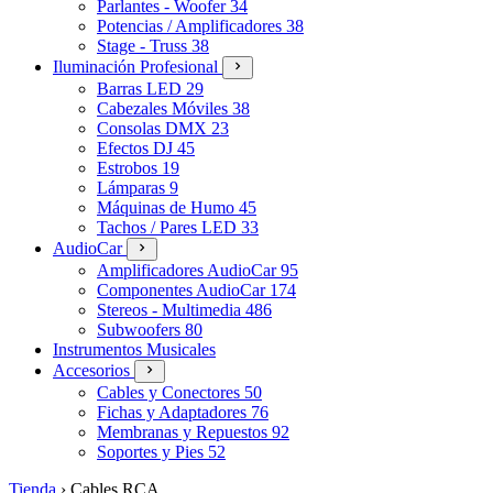
Parlantes - Woofer
34
Potencias / Amplificadores
38
Stage - Truss
38
Iluminación Profesional
Barras LED
29
Cabezales Móviles
38
Consolas DMX
23
Efectos DJ
45
Estrobos
19
Lámparas
9
Máquinas de Humo
45
Tachos / Pares LED
33
AudioCar
Amplificadores AudioCar
95
Componentes AudioCar
174
Stereos - Multimedia
486
Subwoofers
80
Instrumentos Musicales
Accesorios
Cables y Conectores
50
Fichas y Adaptadores
76
Membranas y Repuestos
92
Soportes y Pies
52
Tienda
›
Cables RCA