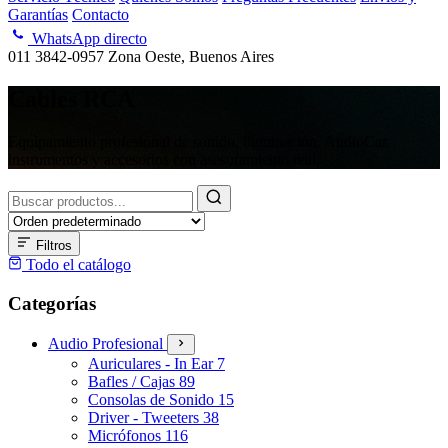
Garantías
Contacto
WhatsApp directo
011 3842-0957
Zona Oeste, Buenos Aires
Cables RCA
Equipamiento profesional de sonido, iluminación, AudioCar,
instrumentos y accesorios con asesoramiento real.
Buscar
productos
Filtros
Todo el catálogo
Categorías
Audio Profesional
Auriculares - In Ear
7
Bafles / Cajas
89
Consolas de Sonido
15
Driver - Tweeters
38
Micrófonos
116