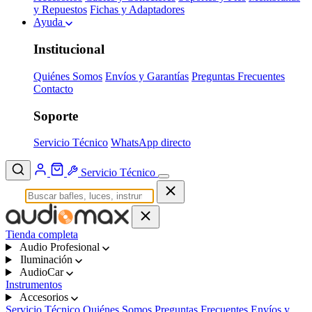
y Repuestos
Fichas y Adaptadores
Ayuda
Institucional
Quiénes Somos
Envíos y Garantías
Preguntas Frecuentes
Contacto
Soporte
Servicio Técnico
WhatsApp directo
Servicio Técnico
Tienda completa
Audio Profesional
Iluminación
AudioCar
Instrumentos
Accesorios
Servicio Técnico
Quiénes Somos
Preguntas Frecuentes
Envíos y