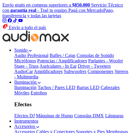
Envío gratis en compras superiores a
$850.000
Servicio Técnico
con
garantía real
- Traé tu equipo
Pagá con MercadoPago,
transferencia y todas las tarjetas
Envío a todo el país
Sonido
Audio Profesional
Bafles / Cajas
Consolas de Sonido
Micrófonos
Potencias / Amplificadores
Parlantes - Woofer
Stage - Truss
Auriculares - In Ear
Driver - Tweeters
AudioCar
Amplificadores
Subwoofers
Componentes
Stereos
- Multimedia
Iluminación
Iluminación
Tachos / Pares LED
Barras LED
Cabezales
Móviles
Estrobos
Efectos
Efectos DJ
Máquinas de Humo
Consolas DMX
Lámparas
Instrumentos
Accesorios
Accesorios
Cables y Conectores
Soportes y Pies
Membranas