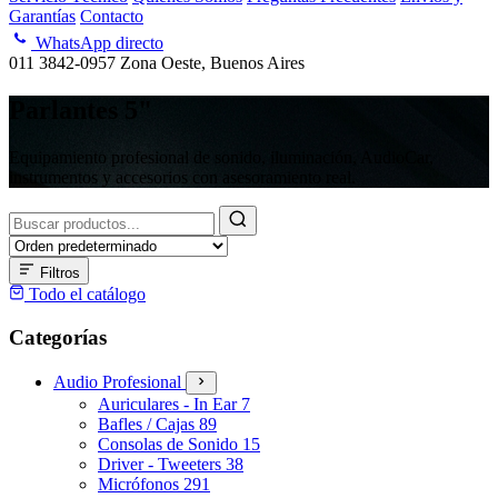
Garantías
Contacto
WhatsApp directo
011 3842-0957
Zona Oeste, Buenos Aires
Parlantes 5"
Equipamiento profesional de sonido, iluminación, AudioCar,
instrumentos y accesorios con asesoramiento real.
Buscar
productos
Filtros
Todo el catálogo
Categorías
Audio Profesional
Auriculares - In Ear
7
Bafles / Cajas
89
Consolas de Sonido
15
Driver - Tweeters
38
Micrófonos
291