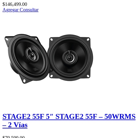
$
146,499.00
Agregar
Consultar
STAGE2 55F 5″ STAGE2 55F – 50WRMS
– 2 Vías
$
79,599.00