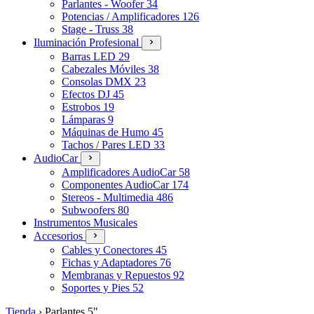
Parlantes - Woofer
34
Potencias / Amplificadores
126
Stage - Truss
38
Iluminación Profesional
Barras LED
29
Cabezales Móviles
38
Consolas DMX
23
Efectos DJ
45
Estrobos
19
Lámparas
9
Máquinas de Humo
45
Tachos / Pares LED
33
AudioCar
Amplificadores AudioCar
58
Componentes AudioCar
174
Stereos - Multimedia
486
Subwoofers
80
Instrumentos Musicales
Accesorios
Cables y Conectores
45
Fichas y Adaptadores
76
Membranas y Repuestos
92
Soportes y Pies
52
Tienda
›
Parlantes 5"