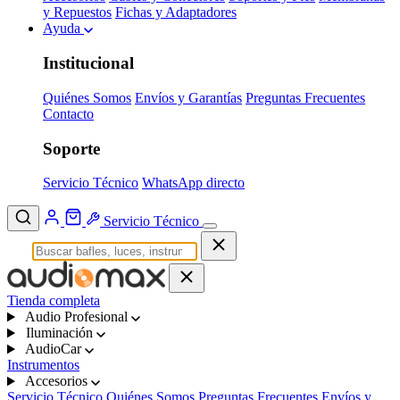
y Repuestos
Fichas y Adaptadores
Ayuda
Institucional
Quiénes Somos
Envíos y Garantías
Preguntas Frecuentes
Contacto
Soporte
Servicio Técnico
WhatsApp directo
Servicio Técnico
Tienda completa
Audio Profesional
Iluminación
AudioCar
Instrumentos
Accesorios
Servicio Técnico
Quiénes Somos
Preguntas Frecuentes
Envíos y