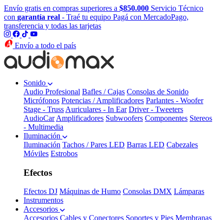
Envío gratis en compras superiores a
$850.000
Servicio Técnico
con
garantía real
- Traé tu equipo
Pagá con MercadoPago,
transferencia y todas las tarjetas
Envío a todo el país
Sonido
Audio Profesional
Bafles / Cajas
Consolas de Sonido
Micrófonos
Potencias / Amplificadores
Parlantes - Woofer
Stage - Truss
Auriculares - In Ear
Driver - Tweeters
AudioCar
Amplificadores
Subwoofers
Componentes
Stereos
- Multimedia
Iluminación
Iluminación
Tachos / Pares LED
Barras LED
Cabezales
Móviles
Estrobos
Efectos
Efectos DJ
Máquinas de Humo
Consolas DMX
Lámparas
Instrumentos
Accesorios
Accesorios
Cables y Conectores
Soportes y Pies
Membranas