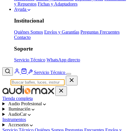
y Repuestos
Fichas y Adaptadores
Ayuda
Institucional
Quiénes Somos
Envíos y Garantías
Preguntas Frecuentes
Contacto
Soporte
Servicio Técnico
WhatsApp directo
Servicio Técnico
Tienda completa
Audio Profesional
Iluminación
AudioCar
Instrumentos
Accesorios
Servicio Técnico
Quiénes Somos
Preguntas Frecuentes
Envíos y