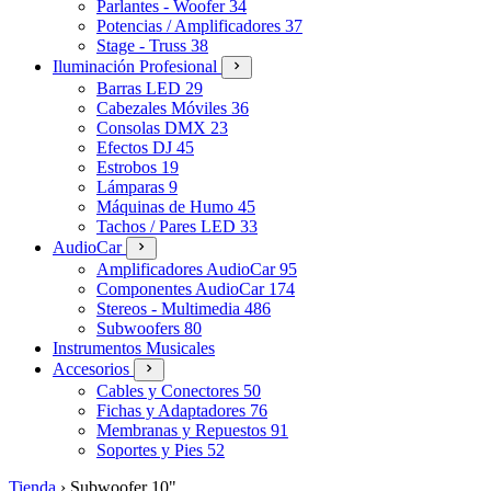
Parlantes - Woofer
34
Potencias / Amplificadores
37
Stage - Truss
38
Iluminación Profesional
Barras LED
29
Cabezales Móviles
36
Consolas DMX
23
Efectos DJ
45
Estrobos
19
Lámparas
9
Máquinas de Humo
45
Tachos / Pares LED
33
AudioCar
Amplificadores AudioCar
95
Componentes AudioCar
174
Stereos - Multimedia
486
Subwoofers
80
Instrumentos Musicales
Accesorios
Cables y Conectores
50
Fichas y Adaptadores
76
Membranas y Repuestos
91
Soportes y Pies
52
Tienda
›
Subwoofer 10"