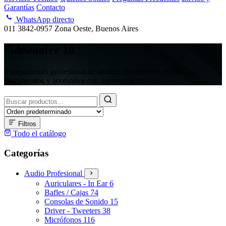
Garantías
Contacto
WhatsApp directo
011 3842-0957
Zona Oeste, Buenos Aires
Subwoofer 10"
Equipamiento profesional de sonido, iluminación, AudioCar,
instrumentos y accesorios con asesoramiento real.
Buscar
productos
Filtros
Todo el catálogo
Categorías
Audio Profesional
Auriculares - In Ear
6
Bafles / Cajas
74
Consolas de Sonido
15
Driver - Tweeters
38
Micrófonos
116