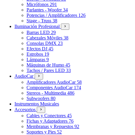
Micrófonos
291
Parlantes - Woofer
34
Potencias / Amplificadores
126
Stage - Truss
38
Iluminación Profesional
Barras LED
29
Cabezales Móviles
38
Consolas DMX
23
Efectos DJ
45
Estrobos
19
Lámparas
9
Máquinas de Humo
45
Tachos / Pares LED
33
AudioCar
Amplificadores AudioCar
58
Componentes AudioCar
174
Stereos - Multimedia
486
Subwoofers
80
Instrumentos Musicales
Accesorios
Cables y Conectores
45
Fichas y Adaptadores
76
Membranas y Repuestos
92
Soportes y Pies
52