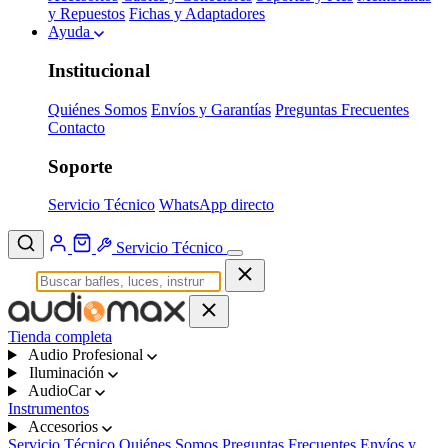
y Repuestos
Fichas y Adaptadores
Ayuda
Institucional
Quiénes Somos
Envíos y Garantías
Preguntas Frecuentes
Contacto
Soporte
Servicio Técnico
WhatsApp directo
Servicio Técnico
Tienda completa
Audio Profesional
Iluminación
AudioCar
Instrumentos
Accesorios
Servicio Técnico
Quiénes Somos
Preguntas Frecuentes
Envíos y