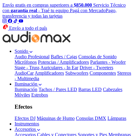
Envío gratis en compras superiores a
$850.000
Servicio Técnico
con
garantía real
- Traé tu equipo
Pagá con MercadoPago,
transferencia y todas las tarjetas
Envío a todo el país
Sonido
Audio Profesional
Bafles / Cajas
Consolas de Sonido
Micrófonos
Potencias / Amplificadores
Parlantes - Woofer
Stage - Truss
Auriculares - In Ear
Driver - Tweeters
AudioCar
Amplificadores
Subwoofers
Componentes
Stereos
- Multimedia
Iluminación
Iluminación
Tachos / Pares LED
Barras LED
Cabezales
Móviles
Estrobos
Efectos
Efectos DJ
Máquinas de Humo
Consolas DMX
Lámparas
Instrumentos
Accesorios
Accesorios
Cables y Conectores
Soportes y Pies
Membranas