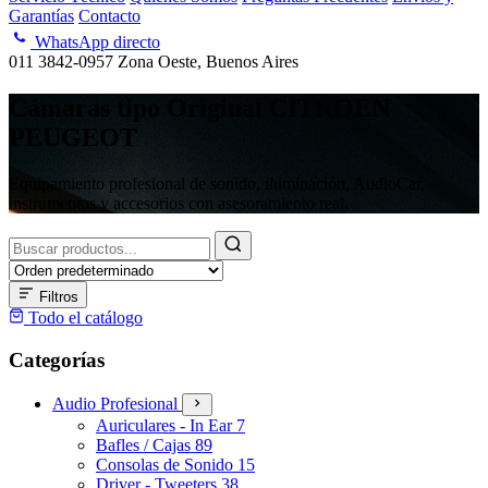
Garantías
Contacto
WhatsApp directo
011 3842-0957
Zona Oeste, Buenos Aires
Cámaras tipo Original CITROEN
PEUGEOT
Equipamiento profesional de sonido, iluminación, AudioCar,
instrumentos y accesorios con asesoramiento real.
Buscar
productos
Filtros
Todo el catálogo
Categorías
Audio Profesional
Auriculares - In Ear
7
Bafles / Cajas
89
Consolas de Sonido
15
Driver - Tweeters
38