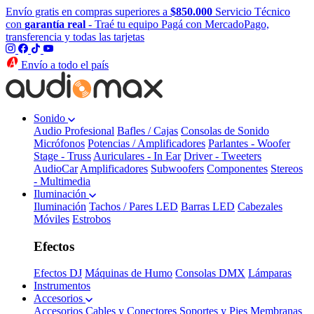
Envío gratis en compras superiores a
$850.000
Servicio Técnico
con
garantía real
- Traé tu equipo
Pagá con MercadoPago,
transferencia y todas las tarjetas
Envío a todo el país
Sonido
Audio Profesional
Bafles / Cajas
Consolas de Sonido
Micrófonos
Potencias / Amplificadores
Parlantes - Woofer
Stage - Truss
Auriculares - In Ear
Driver - Tweeters
AudioCar
Amplificadores
Subwoofers
Componentes
Stereos
- Multimedia
Iluminación
Iluminación
Tachos / Pares LED
Barras LED
Cabezales
Móviles
Estrobos
Efectos
Efectos DJ
Máquinas de Humo
Consolas DMX
Lámparas
Instrumentos
Accesorios
Accesorios
Cables y Conectores
Soportes y Pies
Membranas