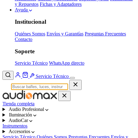
y Repuestos
Fichas y Adaptadores
Ayuda
Institucional
Quiénes Somos
Envíos y Garantías
Preguntas Frecuentes
Contacto
Soporte
Servicio Técnico
WhatsApp directo
Servicio Técnico
Tienda completa
Audio Profesional
Iluminación
AudioCar
Instrumentos
Accesorios
Servicio Técnico
Quiénes Somos
Preguntas Frecuentes
Envíos y