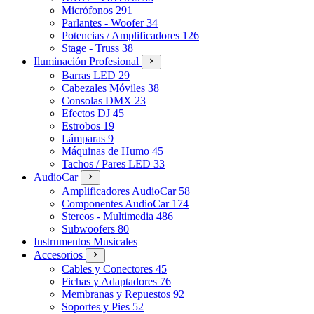
Micrófonos
291
Parlantes - Woofer
34
Potencias / Amplificadores
126
Stage - Truss
38
Iluminación Profesional
Barras LED
29
Cabezales Móviles
38
Consolas DMX
23
Efectos DJ
45
Estrobos
19
Lámparas
9
Máquinas de Humo
45
Tachos / Pares LED
33
AudioCar
Amplificadores AudioCar
58
Componentes AudioCar
174
Stereos - Multimedia
486
Subwoofers
80
Instrumentos Musicales
Accesorios
Cables y Conectores
45
Fichas y Adaptadores
76
Membranas y Repuestos
92
Soportes y Pies
52