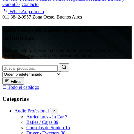
Garantías
Contacto
WhatsApp directo
011 3842-0957
Zona Oeste, Buenos Aires
Interfaces de cámaras traseras /
delanteras
Equipamiento profesional de sonido, iluminación, AudioCar,
instrumentos y accesorios con asesoramiento real.
Buscar
productos
Filtros
Todo el catálogo
Categorías
Audio Profesional
Auriculares - In Ear
7
Bafles / Cajas
89
Consolas de Sonido
15
Driver - Tweeters
38