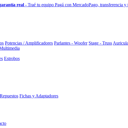
garantía real
- Traé tu equipo
Pagá con MercadoPago, transferencia y to
os
Potencias / Amplificadores
Parlantes - Woofer
Stage - Truss
Auricula
 Multimedia
es
Estrobos
Repuestos
Fichas y Adaptadores
acto