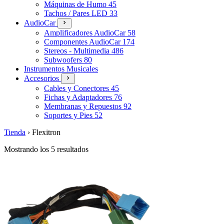
Máquinas de Humo
45
Tachos / Pares LED
33
AudioCar
Amplificadores AudioCar
58
Componentes AudioCar
174
Stereos - Multimedia
486
Subwoofers
80
Instrumentos Musicales
Accesorios
Cables y Conectores
45
Fichas y Adaptadores
76
Membranas y Repuestos
92
Soportes y Pies
52
Tienda
›
Flexitron
Mostrando los 5 resultados