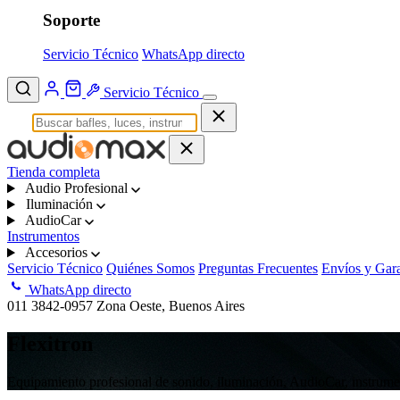
Soporte
Servicio Técnico
WhatsApp directo
Servicio Técnico
Tienda completa
Audio Profesional
Iluminación
AudioCar
Instrumentos
Accesorios
Servicio Técnico
Quiénes Somos
Preguntas Frecuentes
Envíos y Gara
WhatsApp directo
011 3842-0957
Zona Oeste, Buenos Aires
Flexitron
Equipamiento profesional de sonido, iluminación, AudioCar, instrumen