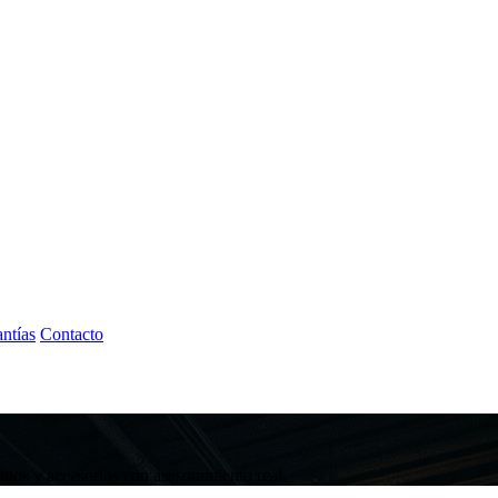
ntías
Contacto
tos y accesorios con asesoramiento real.