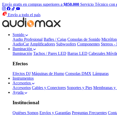
Envío gratis en compras superiores a
$850.000
Servicio Técnico con
Envío a todo el país
Sonido
Audio Profesional
Bafles / Cajas
Consolas de Sonido
Micrófon
AudioCar
Amplificadores
Subwoofers
Componentes
Stereos -
Iluminación
Iluminación
Tachos / Pares LED
Barras LED
Cabezales Móvil
Efectos
Efectos DJ
Máquinas de Humo
Consolas DMX
Lámparas
Instrumentos
Accesorios
Accesorios
Cables y Conectores
Soportes y Pies
Membranas y 
Ayuda
Institucional
Quiénes Somos
Envíos y Garantías
Preguntas Frecuentes
Cont