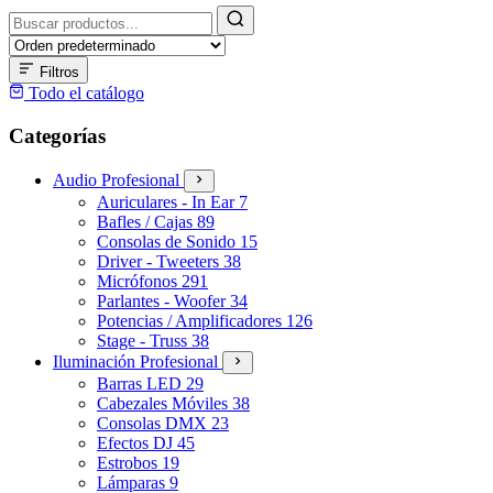
Buscar
productos
Filtros
Todo el catálogo
Categorías
Audio Profesional
Auriculares - In Ear
7
Bafles / Cajas
89
Consolas de Sonido
15
Driver - Tweeters
38
Micrófonos
291
Parlantes - Woofer
34
Potencias / Amplificadores
126
Stage - Truss
38
Iluminación Profesional
Barras LED
29
Cabezales Móviles
38
Consolas DMX
23
Efectos DJ
45
Estrobos
19
Lámparas
9