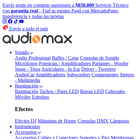
Envío gratis en compras superiores a
$850.000
Servicio Técnico
con
garantía real
- Traé tu equipo
Pagá con MercadoPago,
transferencia y todas las tarjetas
Envío a todo el país
Sonido
Audio Profesional
Bafles / Cajas
Consolas de Sonido
Micrófonos
Potencias / Amplificadores
Parlantes - Woofer
Stage - Truss
Auriculares - In Ear
Driver - Tweeters
AudioCar
Amplificadores
Subwoofers
Componentes
Stereos
- Multimedia
Iluminación
Iluminación
Tachos / Pares LED
Barras LED
Cabezales
Móviles
Estrobos
Efectos
Efectos DJ
Máquinas de Humo
Consolas DMX
Lámparas
Instrumentos
Accesorios
Accesorios
Cables y Conectores
Soportes y Pies
Membranas