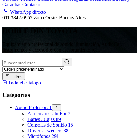
Garantías
Contacto
WhatsApp directo
011 3842-0957
Zona Oeste, Buenos Aires
DOBLE DIN TOYOTA
Equipamiento profesional de sonido, iluminación, AudioCar,
instrumentos y accesorios con asesoramiento real.
Buscar
productos
Filtros
Todo el catálogo
Categorías
Audio Profesional
Auriculares - In Ear
7
Bafles / Cajas
89
Consolas de Sonido
15
Driver - Tweeters
38
Micrófonos
291