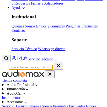
y Repuestos
Fichas y Adaptadores
Ayuda
Institucional
Quiénes Somos
Envíos y Garantías
Preguntas Frecuentes
Contacto
Soporte
Servicio Técnico
WhatsApp directo
Servicio Técnico
Tienda completa
Audio Profesional
Iluminación
AudioCar
Instrumentos
Accesorios
Servicio Técnico
Quiénes Somos
Preguntas Frecuentes
Envíos y