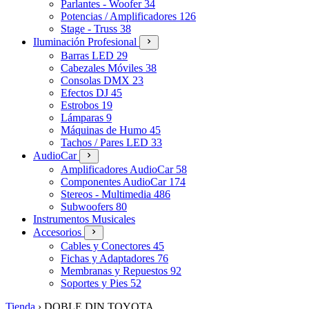
Parlantes - Woofer
34
Potencias / Amplificadores
126
Stage - Truss
38
Iluminación Profesional
Barras LED
29
Cabezales Móviles
38
Consolas DMX
23
Efectos DJ
45
Estrobos
19
Lámparas
9
Máquinas de Humo
45
Tachos / Pares LED
33
AudioCar
Amplificadores AudioCar
58
Componentes AudioCar
174
Stereos - Multimedia
486
Subwoofers
80
Instrumentos Musicales
Accesorios
Cables y Conectores
45
Fichas y Adaptadores
76
Membranas y Repuestos
92
Soportes y Pies
52
Tienda
›
DOBLE DIN TOYOTA