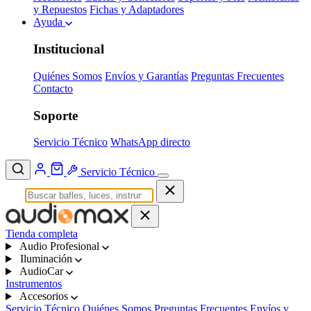
y Repuestos
Fichas y Adaptadores
Ayuda
Institucional
Quiénes Somos
Envíos y Garantías
Preguntas Frecuentes
Contacto
Soporte
Servicio Técnico
WhatsApp directo
Servicio Técnico
Tienda completa
Audio Profesional
Iluminación
AudioCar
Instrumentos
Accesorios
Servicio Técnico
Quiénes Somos
Preguntas Frecuentes
Envíos y