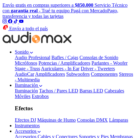
Envío gratis en compras superiores a
$850.000
Servicio Técnico
con
garantía real
- Traé tu equipo
Pagá con MercadoPago,
transferencia y todas las tarjetas
Envío a todo el país
Sonido
Audio Profesional
Bafles / Cajas
Consolas de Sonido
Micrófonos
Potencias / Amplificadores
Parlantes - Woofer
Stage - Truss
Auriculares - In Ear
Driver - Tweeters
AudioCar
Amplificadores
Subwoofers
Componentes
Stereos
- Multimedia
Iluminación
Iluminación
Tachos / Pares LED
Barras LED
Cabezales
Móviles
Estrobos
Efectos
Efectos DJ
Máquinas de Humo
Consolas DMX
Lámparas
Instrumentos
Accesorios
Accesorios
Cables y Conectores
Soportes y Pies
Membranas