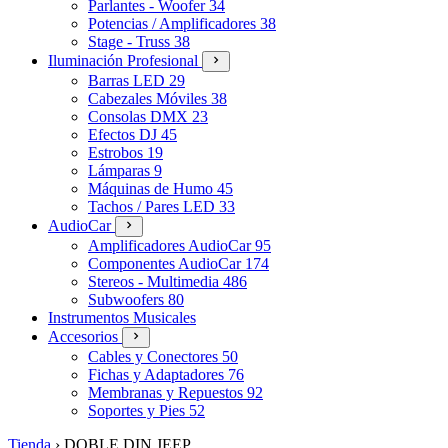
Parlantes - Woofer
34
Potencias / Amplificadores
38
Stage - Truss
38
Iluminación Profesional
Barras LED
29
Cabezales Móviles
38
Consolas DMX
23
Efectos DJ
45
Estrobos
19
Lámparas
9
Máquinas de Humo
45
Tachos / Pares LED
33
AudioCar
Amplificadores AudioCar
95
Componentes AudioCar
174
Stereos - Multimedia
486
Subwoofers
80
Instrumentos Musicales
Accesorios
Cables y Conectores
50
Fichas y Adaptadores
76
Membranas y Repuestos
92
Soportes y Pies
52
Tienda
›
DOBLE DIN JEEP