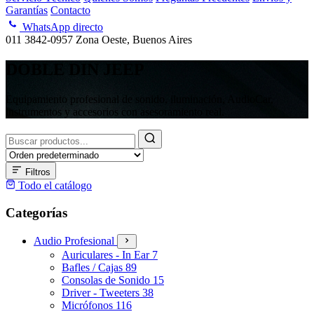
Garantías
Contacto
WhatsApp directo
011 3842-0957
Zona Oeste, Buenos Aires
DOBLE DIN JEEP
Equipamiento profesional de sonido, iluminación, AudioCar,
instrumentos y accesorios con asesoramiento real.
Buscar
productos
Filtros
Todo el catálogo
Categorías
Audio Profesional
Auriculares - In Ear
7
Bafles / Cajas
89
Consolas de Sonido
15
Driver - Tweeters
38
Micrófonos
116