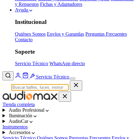
y Repuestos
Fichas y Adaptadores
Ayuda
Institucional
Quiénes Somos
Envíos y Garantías
Preguntas Frecuentes
Contacto
Soporte
Servicio Técnico
WhatsApp directo
Servicio Técnico
Tienda completa
Audio Profesional
Iluminación
AudioCar
Instrumentos
Accesorios
Servicio Técnico
Quiénes Somos
Preguntas Frecuentes
Envíos y