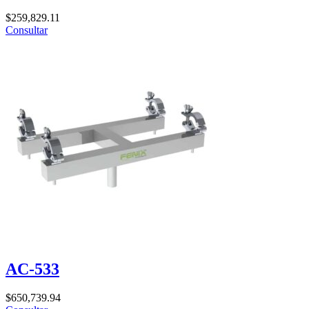
$
259,829.11
Consultar
AC-533
$
650,739.94