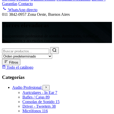
Garantías
Contacto
WhatsApp directo
011 3842-0957
Zona Oeste, Buenos Aires
Torres elevadoras
Equipamiento profesional de sonido, iluminación, AudioCar,
instrumentos y accesorios con asesoramiento real.
Buscar
productos
Filtros
Todo el catálogo
Categorías
Audio Profesional
Auriculares - In Ear
7
Bafles / Cajas
89
Consolas de Sonido
15
Driver - Tweeters
38
Micrófonos
116