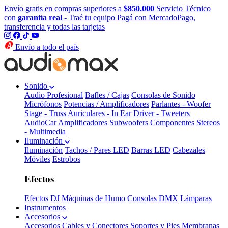
Envío gratis en compras superiores a
$850.000
Servicio Técnico
con
garantía real
- Traé tu equipo
Pagá con MercadoPago,
transferencia y todas las tarjetas
Envío a todo el país
Sonido
Audio Profesional
Bafles / Cajas
Consolas de Sonido
Micrófonos
Potencias / Amplificadores
Parlantes - Woofer
Stage - Truss
Auriculares - In Ear
Driver - Tweeters
AudioCar
Amplificadores
Subwoofers
Componentes
Stereos
- Multimedia
Iluminación
Iluminación
Tachos / Pares LED
Barras LED
Cabezales
Móviles
Estrobos
Efectos
Efectos DJ
Máquinas de Humo
Consolas DMX
Lámparas
Instrumentos
Accesorios
Accesorios
Cables y Conectores
Soportes y Pies
Membranas