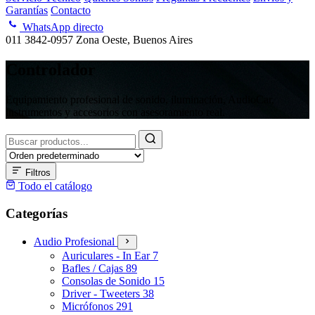
Garantías
Contacto
WhatsApp directo
011 3842-0957
Zona Oeste, Buenos Aires
Controlador
Equipamiento profesional de sonido, iluminación, AudioCar,
instrumentos y accesorios con asesoramiento real.
Buscar
productos
Filtros
Todo el catálogo
Categorías
Audio Profesional
Auriculares - In Ear
7
Bafles / Cajas
89
Consolas de Sonido
15
Driver - Tweeters
38
Micrófonos
291