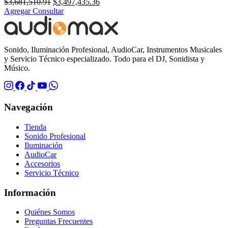
El
El
$
3,681,510.91
$
3,497,435.36
precio
precio
Agregar
Consultar
original
actual
era:
es:
$3,681,510.91.
$3,497,435.36.
Sonido, Iluminación Profesional, AudioCar, Instrumentos Musicales
y Servicio Técnico especializado. Todo para el DJ, Sonidista y
Músico.
Navegación
Tienda
Sonido Profesional
Iluminación
AudioCar
Accesorios
Servicio Técnico
Información
Quiénes Somos
Preguntas Frecuentes