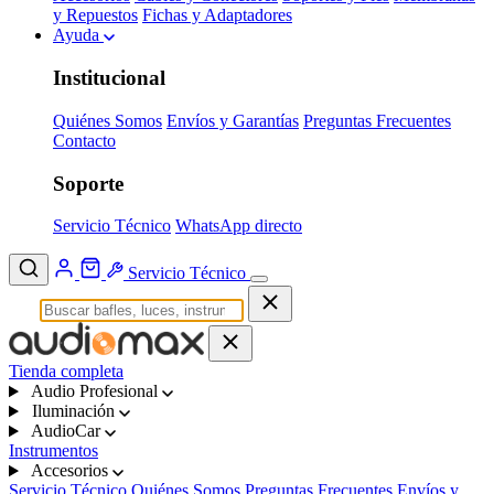
y Repuestos
Fichas y Adaptadores
Ayuda
Institucional
Quiénes Somos
Envíos y Garantías
Preguntas Frecuentes
Contacto
Soporte
Servicio Técnico
WhatsApp directo
Servicio Técnico
Tienda completa
Audio Profesional
Iluminación
AudioCar
Instrumentos
Accesorios
Servicio Técnico
Quiénes Somos
Preguntas Frecuentes
Envíos y