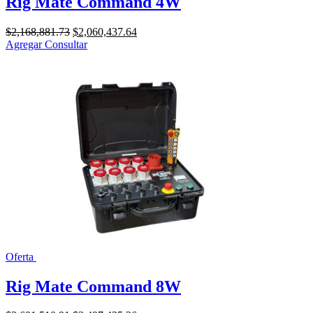
Rig Mate Command 4W
El
El
$
2,168,881.73
$
2,060,437.64
precio
precio
Agregar
Consultar
original
actual
era:
es:
$2,168,881.73.
$2,060,437.64.
Oferta
Rig Mate Command 8W