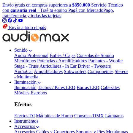
Envío gratis en compras superiores a
$850.000
Servicio Técnico
con
garantía real
- Traé tu equipo
Pagá con MercadoPago,
transferencia y todas las tarjetas
Envío a todo el país
Sonido
Audio Profesional
Bafles / Cajas
Consolas de Sonido
Micrófonos
Potencias / Amplificadores
Parlantes - Woofer
Stage - Truss
Auriculares - In Ear
Driver - Tweeters
AudioCar
Amplificadores
Subwoofers
Componentes
Stereos
- Multimedia
Iluminación
Iluminación
Tachos / Pares LED
Barras LED
Cabezales
Móviles
Estrobos
Efectos
Efectos DJ
Máquinas de Humo
Consolas DMX
Lámparas
Instrumentos
Accesorios
Accesorios
Cables y Conectores
Soportes y Pies
Membranas