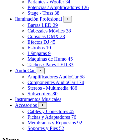
Parlantes - Woofer
34
Potencias / Amplificadores
126
Stage - Truss
38
Iluminación Profesional
Barras LED
29
Cabezales Móviles
38
Consolas DMX
23
Efectos DJ
45
Estrobos
19
Lámparas
9
Máquinas de Humo
45
Tachos / Pares LED
33
AudioCar
Amplificadores AudioCar
58
Componentes AudioCar
174
Stereos - Multimedia
486
Subwoofers
80
Instrumentos Musicales
Accesorios
Cables y Conectores
45
Fichas y Adaptadores
76
Membranas y Repuestos
92
Soportes y Pies
52