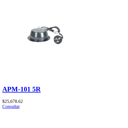
APM-101 5R
$
25,678.62
Consultar