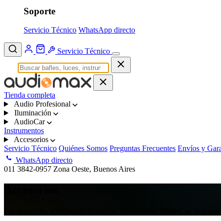
Soporte
Servicio Técnico
WhatsApp directo
Servicio Técnico
Tienda completa
Audio Profesional
Iluminación
AudioCar
Instrumentos
Accesorios
Servicio Técnico
Quiénes Somos
Preguntas Frecuentes
Envíos y Gara
WhatsApp directo
011 3842-0957
Zona Oeste, Buenos Aires
Accesorios
Equipamiento profesional de sonido, iluminación, AudioCar, instrumen