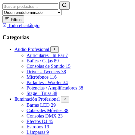
Buscar
productos
Filtros
Todo el catálogo
Categorías
Audio Profesional
Auriculares - In Ear
7
Bafles / Cajas
89
Consolas de Sonido
15
Driver - Tweeters
38
Micrófonos
116
Parlantes - Woofer
34
Potencias / Amplificadores
38
Stage - Truss
38
Iluminación Profesional
Barras LED
29
Cabezales Móviles
38
Consolas DMX
23
Efectos DJ
45
Estrobos
19
Lámparas
9