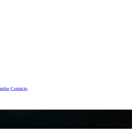
ntías
Contacto
tos y accesorios con asesoramiento real.