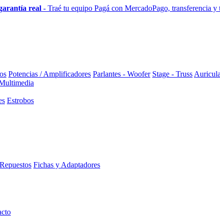
garantía real
- Traé tu equipo
Pagá con MercadoPago, transferencia y to
os
Potencias / Amplificadores
Parlantes - Woofer
Stage - Truss
Auricula
 Multimedia
es
Estrobos
Repuestos
Fichas y Adaptadores
acto