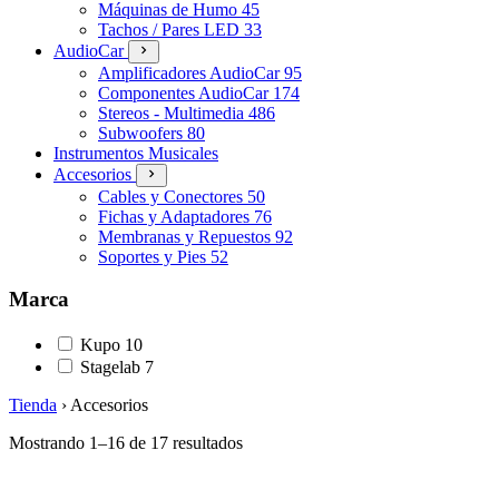
Máquinas de Humo
45
Tachos / Pares LED
33
AudioCar
Amplificadores AudioCar
95
Componentes AudioCar
174
Stereos - Multimedia
486
Subwoofers
80
Instrumentos Musicales
Accesorios
Cables y Conectores
50
Fichas y Adaptadores
76
Membranas y Repuestos
92
Soportes y Pies
52
Marca
Kupo
10
Stagelab
7
Tienda
›
Accesorios
Mostrando 1–16 de 17 resultados