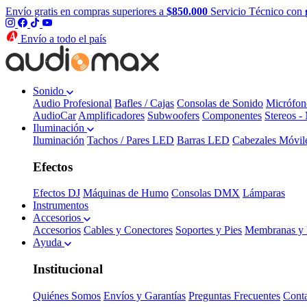
Envío gratis en compras superiores a
$850.000
Servicio Técnico con
Envío a todo el país
Sonido
Audio Profesional
Bafles / Cajas
Consolas de Sonido
Micrófon
AudioCar
Amplificadores
Subwoofers
Componentes
Stereos -
Iluminación
Iluminación
Tachos / Pares LED
Barras LED
Cabezales Móvil
Efectos
Efectos DJ
Máquinas de Humo
Consolas DMX
Lámparas
Instrumentos
Accesorios
Accesorios
Cables y Conectores
Soportes y Pies
Membranas y 
Ayuda
Institucional
Quiénes Somos
Envíos y Garantías
Preguntas Frecuentes
Cont