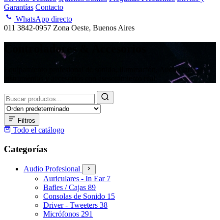
Garantías
Contacto
WhatsApp directo
011 3842-0957
Zona Oeste, Buenos Aires
Controladores & Accesorios
Equipamiento profesional de sonido, iluminación, AudioCar,
instrumentos y accesorios con asesoramiento real.
Buscar
productos
Filtros
Todo el catálogo
Categorías
Audio Profesional
Auriculares - In Ear
7
Bafles / Cajas
89
Consolas de Sonido
15
Driver - Tweeters
38
Micrófonos
291