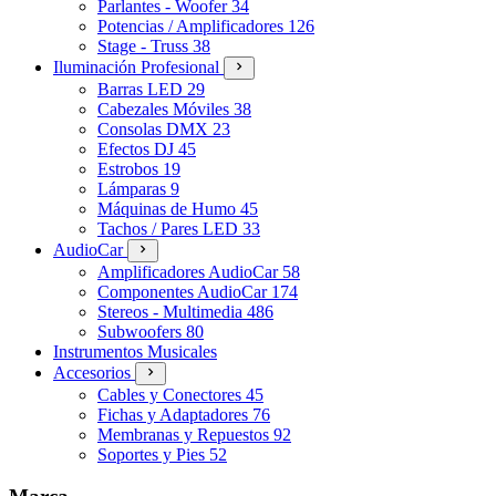
Parlantes - Woofer
34
Potencias / Amplificadores
126
Stage - Truss
38
Iluminación Profesional
Barras LED
29
Cabezales Móviles
38
Consolas DMX
23
Efectos DJ
45
Estrobos
19
Lámparas
9
Máquinas de Humo
45
Tachos / Pares LED
33
AudioCar
Amplificadores AudioCar
58
Componentes AudioCar
174
Stereos - Multimedia
486
Subwoofers
80
Instrumentos Musicales
Accesorios
Cables y Conectores
45
Fichas y Adaptadores
76
Membranas y Repuestos
92
Soportes y Pies
52