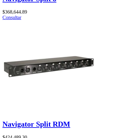
$
368,644.89
Consultar
Navigator Split RDM
$
424,489.30