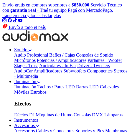
Envío gratis en compras superiores a
$850.000
Servicio Técnico
con
garantía real
- Traé tu equipo
Pagá con MercadoPago,
transferencia y todas las tarjetas
Envío a todo el país
Sonido
Audio Profesional
Bafles / Cajas
Consolas de Sonido
Micrófonos
Potencias / Amplificadores
Parlantes - Woofer
Stage - Truss
Auriculares - In Ear
Driver - Tweeters
AudioCar
Amplificadores
Subwoofers
Componentes
Stereos
- Multimedia
Iluminación
Iluminación
Tachos / Pares LED
Barras LED
Cabezales
Móviles
Estrobos
Efectos
Efectos DJ
Máquinas de Humo
Consolas DMX
Lámparas
Instrumentos
Accesorios
Accesorios
Cables y Conectores
Soportes y Pies
Membranas