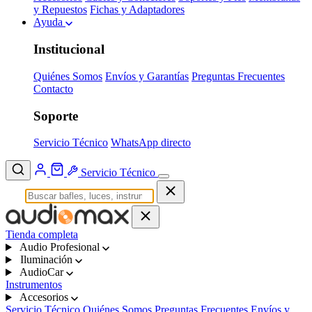
y Repuestos
Fichas y Adaptadores
Ayuda
Institucional
Quiénes Somos
Envíos y Garantías
Preguntas Frecuentes
Contacto
Soporte
Servicio Técnico
WhatsApp directo
Servicio Técnico
Tienda completa
Audio Profesional
Iluminación
AudioCar
Instrumentos
Accesorios
Servicio Técnico
Quiénes Somos
Preguntas Frecuentes
Envíos y