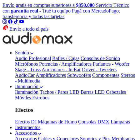
Envío gratis en compras superiores a
$850.000
Servicio Técnico
con
garantía real
- Traé tu equipo
Pagá con MercadoPago,
transferencia y todas las tarjetas
Envío a todo el país
Sonido
Audio Profesional
Bafles / Cajas
Consolas de Sonido
Micrófonos
Potencias / Amplificadores
Parlantes - Woofer
Stage - Truss
Auriculares - In Ear
Driver - Tweeters
AudioCar
Amplificadores
Subwoofers
Componentes
Stereos
- Multimedia
Iluminación
Iluminación
Tachos / Pares LED
Barras LED
Cabezales
Móviles
Estrobos
Efectos
Efectos DJ
Máquinas de Humo
Consolas DMX
Lámparas
Instrumentos
Accesorios
Accesorios
Cables y Conectores
Soportes y Pies
Membranas