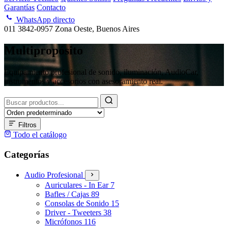
Garantías
Contacto
WhatsApp directo
011 3842-0957
Zona Oeste, Buenos Aires
Multipropósito
Equipamiento profesional de sonido, iluminación, AudioCar,
instrumentos y accesorios con asesoramiento real.
Buscar
productos
Filtros
Todo el catálogo
Categorías
Audio Profesional
Auriculares - In Ear
7
Bafles / Cajas
89
Consolas de Sonido
15
Driver - Tweeters
38
Micrófonos
116