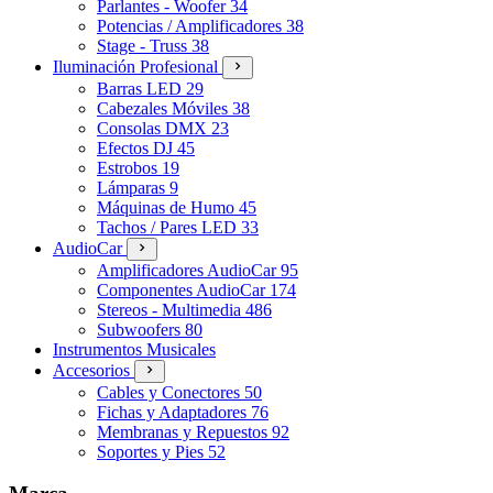
Parlantes - Woofer
34
Potencias / Amplificadores
38
Stage - Truss
38
Iluminación Profesional
Barras LED
29
Cabezales Móviles
38
Consolas DMX
23
Efectos DJ
45
Estrobos
19
Lámparas
9
Máquinas de Humo
45
Tachos / Pares LED
33
AudioCar
Amplificadores AudioCar
95
Componentes AudioCar
174
Stereos - Multimedia
486
Subwoofers
80
Instrumentos Musicales
Accesorios
Cables y Conectores
50
Fichas y Adaptadores
76
Membranas y Repuestos
92
Soportes y Pies
52