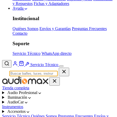
y Repuestos
Fichas y Adaptadores
Ayuda
Institucional
Quiénes Somos
Envíos y Garantías
Preguntas Frecuentes
Contacto
Soporte
Servicio Técnico
WhatsApp directo
Servicio Técnico
Tienda completa
Audio Profesional
Iluminación
AudioCar
Instrumentos
Accesorios
Servicio Técnico
Quiénes Somos
Preguntas Frecuentes
Envíos y