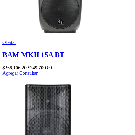
Oferta
BAM MKII 15A BT
El
El
$
368,106.20
$
349,700.89
precio
precio
Agregar
Consultar
original
actual
era:
es:
$368,106.20.
$349,700.89.